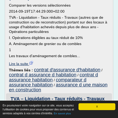
Comparer les versions sélectionnées
2014-09-19T17:44:29.000+02:00
TVA - Liquidation - Taux réduits - Travaux (autres que de
construction ou de reconstruction) portant sur des locaux à
usage d'habitation achevés depuis plus de deux ans -
Opérations particulières
I. Opérations éligibles au taux réduit de 10%
A. Aménagement de grenier ou de combles
1
Les travaux d'aménagement de combles...
Lire la suite
contrat d'assurance d'habitation
Thèmes liés :
/
contrat d assurance d habitation
contrat d
/
assurance habitation
comparateur d
/
assurance habitation
assurance d une maison
/
en construction
TVA – Liquidation - Taux réduits - Travaux
(autres que de ...
En poursuivant votre navigation sur ce site, vous acceptez
X
l'utilisation de cookies pour vous proposer des contenus et
Comparer les versions sélectionnées
services adaptés à vos centres d'intérêts.
En savoir plus
2014-09-19T17:44:29.000+02:00