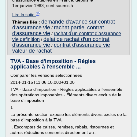
d'assurance établies en France, depuis le
1er janvier 1983, sont soumis à...
Lire la suite
demande d'avance sur contrat
Thèmes liés :
d'assurance vie
rachat partiel contrat
/
d'assurance vie
rachat d'un contrat d'assurance
/
delai de rachat d'un contrat
vie definition
/
d'assurance vie
contrat d'assurance vie
/
valeur de rachat
TVA - Base d'imposition - Règles
applicables à l'ensemble ...
Comparer les versions sélectionnées
2014-01-15T11:06:10.000+01:00
TVA - Base d'imposition - Règles applicables à l'ensemble
des opérations imposables - Éléments divers exclus de la
base d'imposition
1
La présente section expose les éléments divers exclus de la
base d'imposition à la TVA.
I. Escomptes de caisse, remises, rabais, ristournes et
autres réductions consentis directement au...