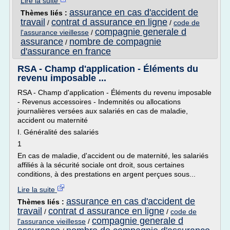
Lire la suite
assurance en cas d'accident de
Thèmes liés :
travail
contrat d assurance en ligne
/
/
code de
compagnie generale d
l'assurance vieillesse
/
assurance
nombre de compagnie
/
d'assurance en france
RSA - Champ d'application - Éléments du
revenu imposable ...
RSA - Champ d'application - Éléments du revenu imposable
- Revenus accessoires - Indemnités ou allocations
journalières versées aux salariés en cas de maladie,
accident ou maternité
I. Généralité des salariés
1
En cas de maladie, d'accident ou de maternité, les salariés
affiliés à la sécurité sociale ont droit, sous certaines
conditions, à des prestations en argent perçues sous...
Lire la suite
assurance en cas d'accident de
Thèmes liés :
travail
contrat d assurance en ligne
/
/
code de
compagnie generale d
l'assurance vieillesse
/