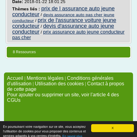
Date:
2018-01-22 18:01:25
prix de l assurance auto jeune
Thèmes liés :
conducteur
/
devis assurance auto pas cher jeune
prix de l'assurance voiture jeune
conducteur
/
conducteur
devis d'assurance auto jeune
/
conducteur
prix assurance auto jeune conducteur
/
pas cher
8 Ressources
Accueil
|
Mentions légales
|
Conditions générales
d'utilisation
|
Utilisation des cookies
|
Contact à propos
de cette page
Pour ajouter ou supprimer un site, voir l'article 4 des
CGUs
En poursuivant votre navigation sur ce site, vous acceptez
X
l'utilisation de cookies pour vous proposer des contenus et
services adaptés à vos centres d'intérêts.
En savoir plus