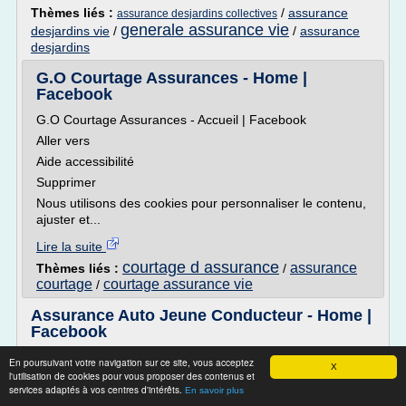
Thèmes liés :
/
assurance
assurance desjardins collectives
generale assurance vie
desjardins vie
/
/
assurance
desjardins
G.O Courtage Assurances - Home |
Facebook
G.O Courtage Assurances - Accueil | Facebook
Aller vers
Aide accessibilité
Supprimer
Nous utilisons des cookies pour personnaliser le contenu,
ajuster et...
Lire la suite
courtage d assurance
assurance
Thèmes liés :
/
courtage
courtage assurance vie
/
Assurance Auto Jeune Conducteur - Home |
Facebook
Aide accessibilité
En poursuivant votre navigation sur ce site, vous acceptez
X
l'utilisation de cookies pour vous proposer des contenus et
Supprimer
services adaptés à vos centres d'intérêts.
En savoir plus
Nous utilisons des cookies pour personnaliser le contenu,