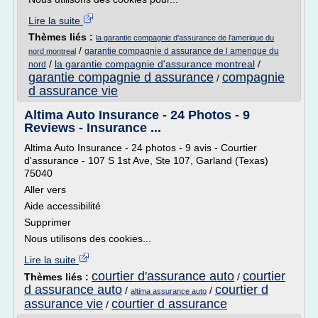
Lire la suite
Thèmes liés :
la garantie compagnie d'assurance de l'amerique du
/
garantie compagnie d assurance de l amerique du
nord montreal
/
la garantie compagnie d'assurance montreal
/
nord
garantie compagnie d assurance
compagnie
/
d assurance vie
Altima Auto Insurance - 24 Photos - 9
Reviews - Insurance ...
Altima Auto Insurance - 24 photos - 9 avis - Courtier
d'assurance - 107 S 1st Ave, Ste 107, Garland (Texas)
75040
Aller vers
Aide accessibilité
Supprimer
Nous utilisons des cookies...
Lire la suite
courtier d'assurance auto
courtier
Thèmes liés :
/
d assurance auto
courtier d
/
/
altima assurance auto
assurance vie
courtier d assurance
/