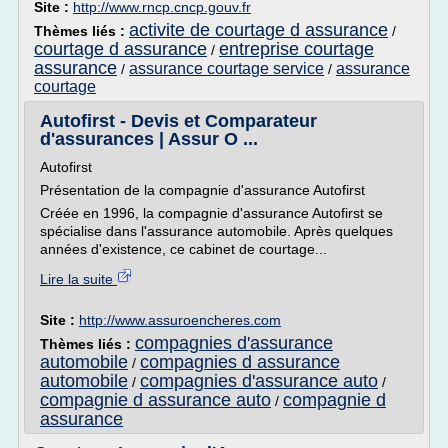
Site :
http://www.rncp.cncp.gouv.fr
activite de courtage d assurance
Thèmes liés :
/
courtage d assurance
entreprise courtage
/
assurance
assurance courtage service
assurance
/
/
courtage
Autofirst - Devis et Comparateur
d'assurances | Assur O ...
Autofirst
Présentation de la compagnie d'assurance Autofirst
Créée en 1996, la compagnie d'assurance Autofirst se
spécialise dans l'assurance automobile. Après quelques
années d'existence, ce cabinet de courtage...
Lire la suite
Site :
http://www.assuroencheres.com
compagnies d'assurance
Thèmes liés :
automobile
compagnies d assurance
/
automobile
compagnies d'assurance auto
/
/
compagnie d assurance auto
compagnie d
/
assurance