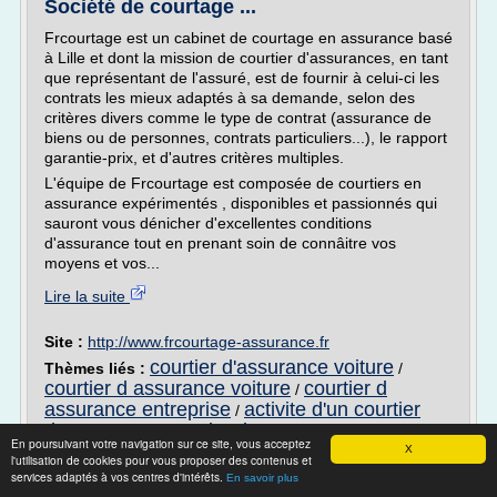
Société de courtage ...
Frcourtage est un cabinet de courtage en assurance basé
à Lille et dont la mission de courtier d'assurances, en tant
que représentant de l'assuré, est de fournir à celui-ci les
contrats les mieux adaptés à sa demande, selon des
critères divers comme le type de contrat (assurance de
biens ou de personnes, contrats particuliers...), le rapport
garantie-prix, et d'autres critères multiples.
L'équipe de Frcourtage est composée de courtiers en
assurance expérimentés , disponibles et passionnés qui
sauront vous dénicher d'excellentes conditions
d'assurance tout en prenant soin de connâitre vos
moyens et vos...
Lire la suite
Site :
http://www.frcourtage-assurance.fr
courtier d'assurance voiture
Thèmes liés :
/
courtier d assurance voiture
courtier d
/
assurance entreprise
activite d'un courtier
/
d'assurance
courtier d assurance
/
En poursuivant votre navigation sur ce site, vous acceptez
X
l'utilisation de cookies pour vous proposer des contenus et
Peut-on changer d’assurance vie
services adaptés à vos centres d'intérêts.
En savoir plus