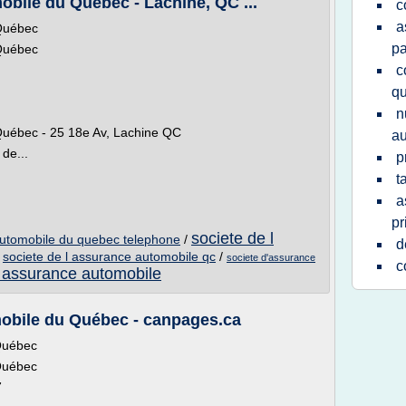
obile du Québec - Lachine, QC ...
c
a
 Québec
p
 Québec
c
q
n
Québec - 25 18e Av, Lachine QC
au
de...
p
t
a
pr
societe de l
automobile du quebec telephone
/
d
/
societe de l assurance automobile qc
/
societe d'assurance
c
l assurance automobile
mobile du Québec - canpages.ca
 Québec
 Québec
7