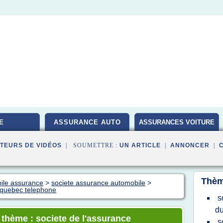
E
ASSURANCE AUTO
ASSURANCES VOITURE
TEURS DE VIDÉOS
| SOUMETTRE :
UN ARTICLE
|
ANNONCER
|
Thèm
bile assurance
>
societe assurance automobile
>
 quebec telephone
s
d
 thème : societe de l'assurance
s