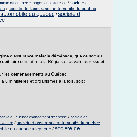
/
societe d
omobile du quebec changement d'adresse
sse
/
societe de l'assurance automobile du quebec
d'automobile du quebec
societe d
/
ec
gime d'assurance maladie déménage, que ce soit au
 doit faire connaître à la Régie sa nouvelle adresse et,
our les déménagements au Québec
 6 ministères et organismes à la fois, soit :
/
omobile du quebec changement d'adresse
societe de
/
societe d assurance automobile du quebec
uverture
societe de l
mobile du quebec telephone
/