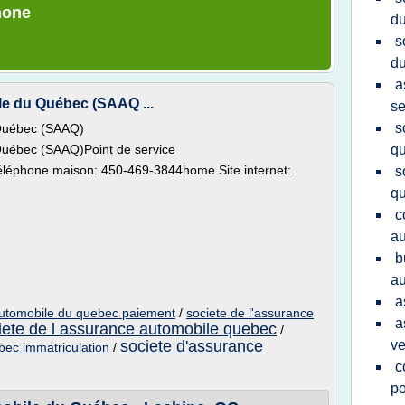
hone
d
s
du
a
le du Québec (SAAQ ...
se
s
 Québec (SAAQ)
Québec (SAAQ)Point de service
q
éléphone maison: 450-469-3844home Site internet:
s
q
c
au
b
au
a
automobile du quebec paiement
/
societe de l'assurance
a
iete de l assurance automobile quebec
/
societe d'assurance
ve
bec immatriculation
/
c
po