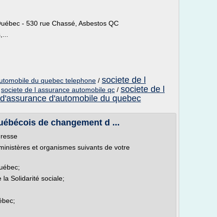
 Québec - 530 rue Chassé, Asbestos QC
...
societe de l
automobile du quebec telephone
/
societe de l
/
societe de l assurance automobile qc
/
 d'assurance d'automobile du quebec
uébécois de changement d ...
dresse
ministères et organismes suivants de votre
Québec;
 la Solidarité sociale;
ébec;