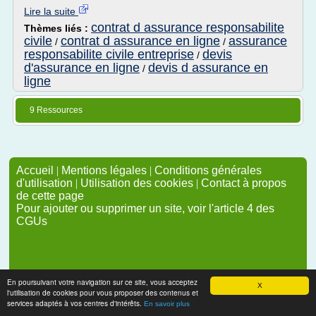
Lire la suite
contrat d assurance responsabilite
Thèmes liés :
civile
contrat d assurance en ligne
assurance
/
/
responsabilite civile entreprise
devis
/
d'assurance en ligne
devis d assurance en
/
ligne
9 Ressources
Accueil
|
Mentions légales
|
Conditions générales
d'utilisation
|
Utilisation des cookies
|
Contact à propos
de cette page
Pour ajouter ou supprimer un site, voir l'article 4 des
CGUs
En poursuivant votre navigation sur ce site, vous acceptez
X
l'utilisation de cookies pour vous proposer des contenus et
services adaptés à vos centres d'intérêts.
En savoir plus