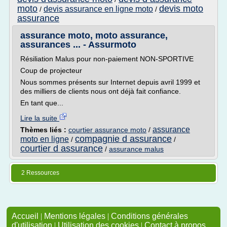
moto
devis moto
devis assurance en ligne moto
/
/
assurance
assurance moto, moto assurance,
assurances ... - Assurmoto
Résiliation Malus pour non-paiement NON-SPORTIVE
Coup de projecteur
Nous sommes présents sur Internet depuis avril 1999 et
des milliers de clients nous ont déjà fait confiance.
En tant que...
Lire la suite
assurance
Thèmes liés :
courtier assurance moto
/
compagnie d assurance
moto en ligne
/
/
courtier d assurance
/
assurance malus
2 Ressources
Accueil
|
Mentions légales
|
Conditions générales
d'utilisation
|
Utilisation des cookies
|
Contact à propos