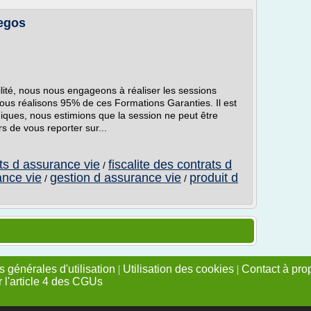
Cegos
lité, nous nous engageons à réaliser les sessions
Nous réalisons 95% de ces Formations Garanties. Il est
ques, nous estimions que la session ne peut être
 de vous reporter sur...
ts d assurance vie
fiscalite des contrats d
/
ance vie
gestion d assurance vie
produit d
/
/
 générales d'utilisation
|
Utilisation des cookies
|
Contact à pro
r l'article 4 des CGUs