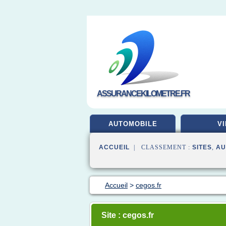
ASSURANCEKILOMETRE.FR
AUTOMOBILE
VI
ACCUEIL
| CLASSEMENT :
SITES
,
AU
Accueil
>
cegos.fr
Site : cegos.fr