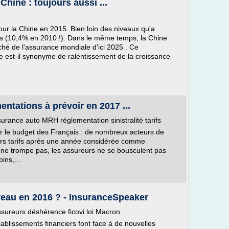
hine : toujours aussi ...
our la Chine en 2015. Bien loin des niveaux qu'a
s (10,4% en 2010 !). Dans le même temps, la Chine
hé de l'assurance mondiale d'ici 2025 . Ce
e est-il synonyme de ralentissement de la croissance
ntations à prévoir en 2017 ...
rance auto MRH réglementation sinistralité tarifs
r le budget des Français : de nombreux acteurs de
urs tarifs après une année considérée comme
 ne trompe pas, les assureurs ne se bousculent pas
ins,...
veau en 2016 ? - InsuranceSpeaker
sureurs déshérence ficovi loi Macron
tablissements financiers font face à de nouvelles