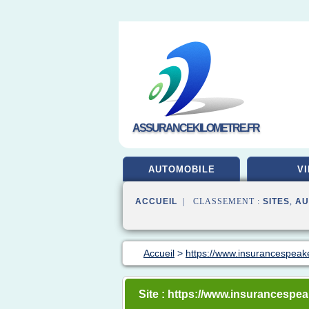
ASSURANCEKILOMETRE.FR
AUTOMOBILE
VI
ACCUEIL
| CLASSEMENT :
SITES
,
AU
Accueil
>
https://www.insurancespea
Site : https://www.insurancesp