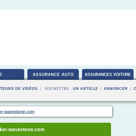
E
ASSURANCE AUTO
ASSURANCES VOITURE
TEURS DE VIDÉOS
| SOUMETTRE :
UN ARTICLE
|
ANNONCER
|
ker-wavestone.com
eaker-wavestone.com