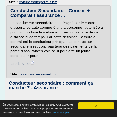
Site :
voituressanspermis.biz
Conducteur Secondaire – Conseil +
Comparatif assurance ...
Le conducteur secondaire est désigné sur le contrat
d'assurance auto comme étant la personne autorisée à
pouvoir conduire la voiture en question sans limite de
distance ni de temps. Par cette définition, l'assuré du
contrat est le conducteur principal. Le conducteur
secondaire n'est donc pas tenu des paiements de la
prime d'assurances voiture. Il peut être un jeune
conducteur pour...
Lire la suite
Site :
assurance-conseil.com
Conducteur secondaire : comment ça
marche ? - Assurance ...
'
Qu'est-ce qu'un conducteur secondaire ?
En poursuivant votre navigation sur ce site, vous acceptez
X
Conducteur secondaire est souvent profitable pour les
l'utilisation de cookies pour vous proposer des contenus et
jeunes conducteurs (conducteur novice) à qui les parents
services adaptés à vos centres d'intérêts.
En savoir plus
confient occasionnellement la conduite de leur automobile.