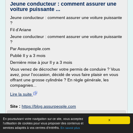
Jeune conducteur : comment assurer une
voiture puissante ...
Jeune conducteur : comment assurer une voiture puissante
?
Fil d'Ariane
Jeune conducteur : comment assurer une voiture puissante
?
Par Assurpeople.com
Publié Il y a 3 mois
Dernière mise à jour Il y a 3 mois
Vous venez de décrocher votre permis de conduire ? Vous
avez, pour l'occasion, décidé de vous faire plaisir en vous
offrant une grosse cylindrée ? En règle générale, les
compagnies...
Lire la suite
Site :
https://blog.assurpeople.com
Quel prix pour l'assurance de véhicules
En poursuivant votre navigation sur ce site, vous acceptez
X
sportifs pour les ...
l'utilisation de cookies pour vous proposer des contenus et
services adaptés à vos centres d'intérêts.
En savoir plus
Assurer une voiture sportive pour un jeune conducteur