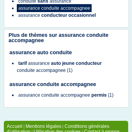
conduite
sans
assurance
assurance conduite accompagnee
assurance
conducteur occasionnel
Plus de thèmes sur
assurance conduite
accompagnee
assurance auto conduite
tarif
assurance
auto jeune conducteur
conduite accompagnee
(1)
assurance conduite accompagnee
assurance conduite accompagnee
permis
(1)
Accueil
|
Mentions légales
|
Conditions générales
d'utilisation
|
Utilisation des cookies
|
Contact à propos