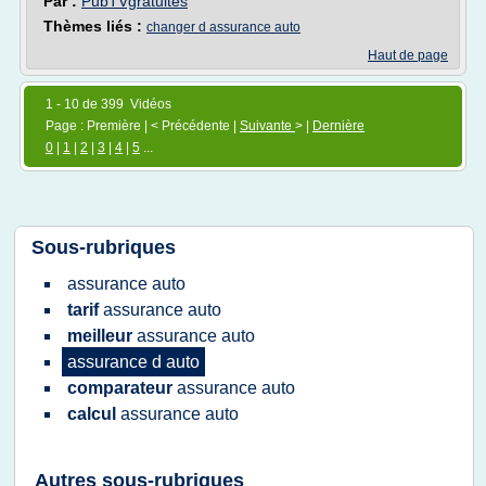
Par :
PubTVgratuites
Thèmes liés :
changer d assurance auto
Haut de page
1 - 10 de 399 Vidéos
Page : Première | < Précédente |
Suivante
> |
Dernière
0
|
1
|
2
|
3
|
4
|
5
...
Sous-rubriques
assurance auto
tarif
assurance auto
meilleur
assurance auto
assurance
d
auto
comparateur
assurance auto
calcul
assurance auto
Autres sous-rubriques