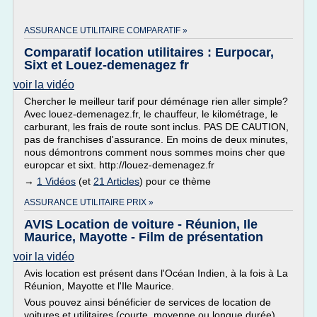
ASSURANCE UTILITAIRE COMPARATIF »
Comparatif location utilitaires : Eurpocar,
Sixt et Louez-demenagez fr
voir la vidéo
Chercher le meilleur tarif pour déménage rien aller simple?
Avec louez-demenagez.fr, le chauffeur, le kilométrage, le
carburant, les frais de route sont inclus. PAS DE CAUTION,
pas de franchises d'assurance. En moins de deux minutes,
nous démontrons comment nous sommes moins cher que
europcar et sixt. http://louez-demenagez.fr
→
1 Vidéos
(et
21 Articles
) pour ce thème
ASSURANCE UTILITAIRE PRIX »
AVIS Location de voiture - Réunion, Ile
Maurice, Mayotte - Film de présentation
voir la vidéo
Avis location est présent dans l'Océan Indien, à la fois à La
Réunion, Mayotte et l'Ile Maurice.
Vous pouvez ainsi bénéficier de services de location de
voitures et utilitaires (courte, moyenne ou longue durée),