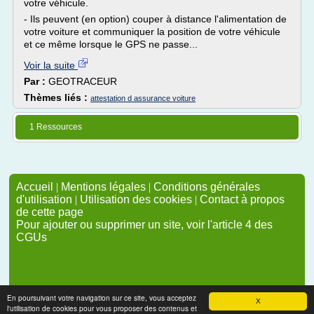
votre véhicule.
- Ils peuvent (en option) couper à distance l'alimentation de
votre voiture et communiquer la position de votre véhicule
et ce même lorsque le GPS ne passe...
Voir la suite
Par :
GEOTRACEUR
Thèmes liés :
attestation d assurance voiture
1 Ressources
Accueil
|
Mentions légales
|
Conditions générales
d'utilisation
|
Utilisation des cookies
|
Contact à propos
de cette page
Pour ajouter ou supprimer un site, voir l'article 4 des
CGUs
En poursuivant votre navigation sur ce site, vous acceptez
X
l'utilisation de cookies pour vous proposer des contenus et