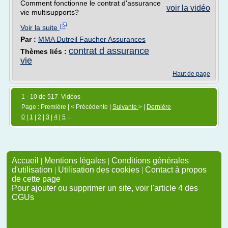
Comment fonctionne le contrat d'assurance
voir la vidéo
vie multisupports?
Voir la suite
Par :
MMA Dutreil Faucher Assurances
contrat d assurance
Thèmes liés :
vie
Haut de page
1 - 10 de 517 Vidéos
Page : Première | < Précédente |
Suivante
> |
Dernière
0
|
1
|
2
|
3
|
4
|
5
...
Accueil
|
Mentions légales
|
Conditions générales
d'utilisation
|
Utilisation des cookies
|
Contact à propos
de cette page
Pour ajouter ou supprimer un site, voir l'article 4 des
CGUs