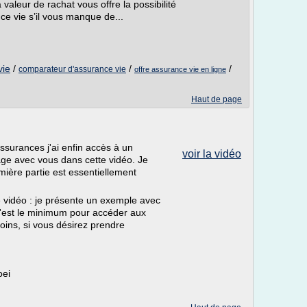
 valeur de rachat vous offre la possibilité
ce vie s’il vous manque de...
vie
/
/
/
comparateur d'assurance vie
offre assurance vie en ligne
Haut de page
ssurances j'ai enfin accès à un
voir la vidéo
ge avec vous dans cette vidéo. Je
emière partie est essentiellement
e vidéo : je présente un exemple avec
'est le minimum pour accéder aux
ins, si vous désirez prendre
oei