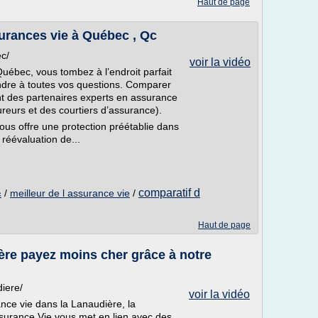
Haut de page
urances vie à Québec , Qc
c/
voir la vidéo
uébec, vous tombez à l’endroit parfait
ndre à toutes vos questions. Comparer
t des partenaires experts en assurance
reurs et des courtiers d’assurance).
us offre une protection préétablie dans
réévaluation de...
comparatif d
/
meilleur de l assurance vie
/
c
Haut de page
ère payez moins cher grâce à notre
iere/
voir la vidéo
nce vie dans la Lanaudière, la
surance Vie vous met en lien avec des