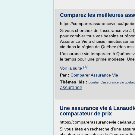
Comparez les meilleures ass
https://comparerassurancevie.ca/quebe
Si vous cherchez de l’assurance vie à Q
pour combler tous vos besoins et répo
Assurance Vie a choisis minutieusemen
vie dans la région de Québec (des assu
L’assurance vie temporaire à Québec vo
le temps pour une prime modeste. Une 
Voir la suite
Par :
Comparer Assurance Vie
Thèmes liés :
courtier d'assurance vie quebe
assurance
Une assurance vie à Lanaudi
comparateur de prix
https://comparerassurancevie.ca/lanaud
Si vous êtes en recherche d’une assura
plateforme innovatrice de Comparer As