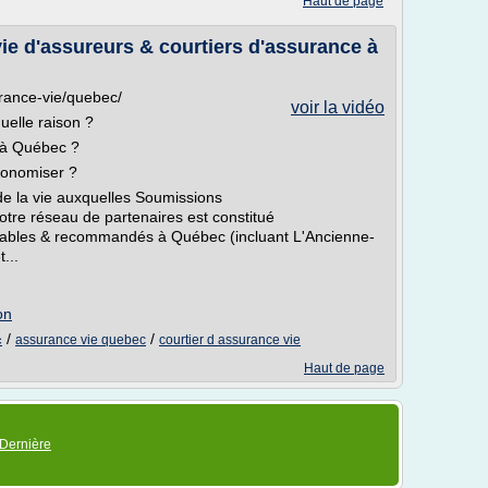
Haut de page
ie d'assureurs & courtiers d'assurance à
rance-vie/quebec/
voir la vidéo
uelle raison ?
 à Québec ?
conomiser ?
de la vie auxquelles Soumissions
tre réseau de partenaires est constitué
 fiables & recommandés à Québec (incluant L'Ancienne-
...
on
/
/
assurance vie quebec
courtier d assurance vie
c
Haut de page
Dernière