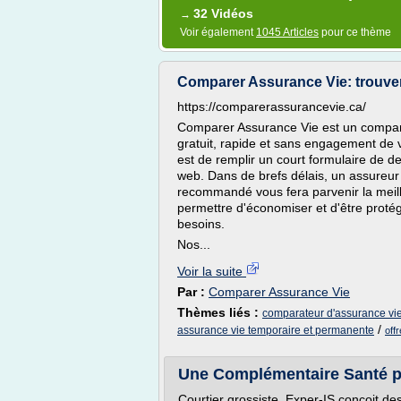
32 Vidéos
→
Voir également
1045 Articles
pour ce thème
Comparer Assurance Vie: trouver
https://comparerassurancevie.ca/
Comparer Assurance Vie est un compara
gratuit, rapide et sans engagement de v
est de remplir un court formulaire de 
web. Dans de brefs délais, un assureur 
recommandé vous fera parvenir la meil
permettre d'économiser et d'être protég
besoins.
Nos...
Voir la suite
Par :
Comparer Assurance Vie
Thèmes liés :
comparateur d'assurance vi
/
assurance vie temporaire et permanente
off
Une Complémentaire Santé po
Courtier grossiste, Exper-IS conçoit de