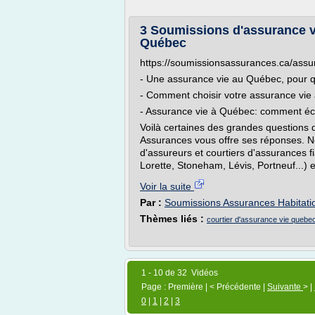
3 Soumissions d'assurance v
Québec
https://soumissionsassurances.ca/assu
- Une assurance vie au Québec, pour q
- Comment choisir votre assurance vie
- Assurance vie à Québec: comment é
Voilà certaines des grandes questions 
Assurances vous offre ses réponses. No
d'assureurs et courtiers d'assurances
Lorette, Stoneham, Lévis, Portneuf...) et
Voir la suite
Par :
Soumissions Assurances Habitati
Thèmes liés :
courtier d'assurance vie quebe
1 - 10 de 32 Vidéos
Page : Première | < Précédente |
Suivante
> |
0
|
1
|
2
|
3