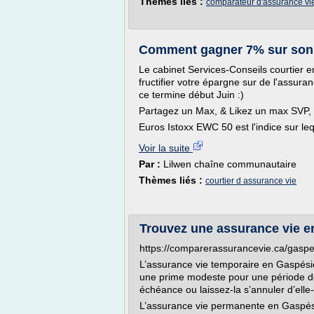
Thèmes liés :
comparateur d'assurance vi
Comment gagner 7% sur son c
Le cabinet Services-Conseils courtier 
fructifier votre épargne sur de l'assuran
ce termine début Juin :)
Partagez un Max, & Likez un max SVP, 
Euros Istoxx EWC 50 est l'indice sur leq
Voir la suite
Par :
Lilwen chaîne communautaire
Thèmes liés :
courtier d assurance vie
Trouvez une assurance vie e
https://comparerassurancevie.ca/gaspe
L’assurance vie temporaire en Gaspésie
une prime modeste pour une période d
échéance ou laissez-la s’annuler d’ell
L’assurance vie permanente en Gaspésie