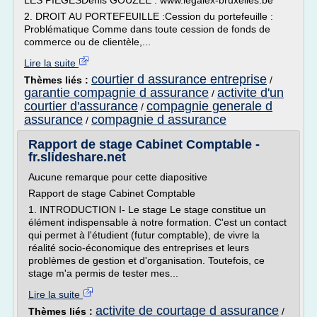
LES PIÈGESDenis GOUZEE : www.legalex-bruxelles.be
2. DROIT AU PORTEFEUILLE :Cession du portefeuille :
Problématique Comme dans toute cession de fonds de
commerce ou de clientèle,...
Lire la suite
courtier d assurance entreprise
Thèmes liés :
/
garantie compagnie d assurance
activite d'un
/
courtier d'assurance
compagnie generale d
/
assurance
compagnie d assurance
/
Rapport de stage Cabinet Comptable -
fr.slideshare.net
Aucune remarque pour cette diapositive
Rapport de stage Cabinet Comptable
1. INTRODUCTION I- Le stage Le stage constitue un
élément indispensable à notre formation. C'est un contact
qui permet à l'étudient (futur comptable), de vivre la
réalité socio-économique des entreprises et leurs
problèmes de gestion et d'organisation. Toutefois, ce
stage m'a permis de tester mes...
Lire la suite
activite de courtage d assurance
Thèmes liés :
/