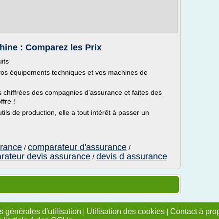
hine : Comparez les Prix
its
 vos équipements techniques et vos machines de
 chiffrées des compagnies d'assurance et faites des
fre !
tils de production, elle a tout intérêt à passer un
urance
comparateur d'assurance
/
/
rateur devis assurance
devis d assurance
/
 générales d'utilisation
|
Utilisation des cookies
|
Contact à pro