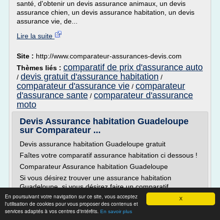
santé, d'obtenir un devis assurance animaux, un devis
assurance chien, un devis assurance habitation, un devis
assurance vie, de...
Lire la suite
Site :
http://www.comparateur-assurances-devis.com
comparatif de prix d'assurance auto
Thèmes liés :
devis gratuit d'assurance habitation
/
/
comparateur d'assurance vie
comparateur
/
d'assurance sante
comparateur d'assurance
/
moto
Devis Assurance habitation Guadeloupe
sur Comparateur ...
Devis assurance habitation Guadeloupe gratuit
Faîtes votre comparatif assurance habitation ci dessous !
Comparateur Assurance habitation Guadeloupe
Si vous désirez trouver une assurance habitation
Guadeloupe, si vous désirez faire un comparatif
assurance habitation Guadeloupe ou faire faire une
En poursuivant votre navigation sur ce site, vous acceptez
X
l'utilisation de cookies pour vous proposer des contenus et
simulation assurance habitation Guadeloupe, vous
services adaptés à vos centres d'intérêts.
En savoir plus
pouvez trouver facilement et gratuitement un...