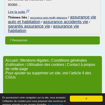
93360 ...
Lire la suite
assurance vie
Thèmes liés :
/
assurance auto neuilly plaisance
auto et habitation
assurance accidents vie
/
/
garantis assurance vie
assurance vie
/
habitation
7 Ressources
Accueil
|
Mentions légales
|
Conditions générales
d'utilisation
|
Utilisation des cookies
|
Contact à propos
de cette page
Pour ajouter ou supprimer un site, voir l'article 4 des
CGUs
En poursuivant votre navigation sur ce site, vous acceptez
X
l'utilisation de cookies pour vous proposer des contenus et
services adaptés à vos centres d'intérêts.
En savoir plus