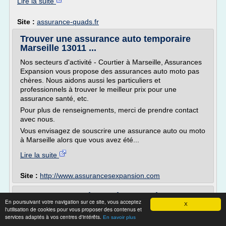
Lire la suite
Site :
assurance-quads.fr
Trouver une assurance auto temporaire
Marseille 13011 ...
Nos secteurs d'activité - Courtier à Marseille, Assurances
Expansion vous propose des assurances auto moto pas
chères. Nous aidons aussi les particuliers et
professionnels à trouver le meilleur prix pour une
assurance santé, etc.
Pour plus de renseignements, merci de prendre contact
avec nous.
Vous envisagez de souscrire une assurance auto ou moto
à Marseille alors que vous avez été...
Lire la suite
Site :
http://www.assurancesexpansion.com
Assurance quad pas cher - Devis
En poursuivant votre navigation sur ce site, vous acceptez
assurance quad - AMV
X
l'utilisation de cookies pour vous proposer des contenus et
services adaptés à vos centres d'intérêts.
En savoir plus
Amv