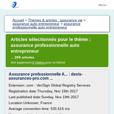
Menu
Accueil
>
Thèmes & articles : assurance vie
>
assurance auto entrepreneur
>
assurance
professionnelle auto entrepreneur
Articles sélectionnés pour le thème :
assurance professionnelle auto
entrepreneur
269 articles
→
Voir également
8 Vidéos
pour ce thème
Assurance professionnelle A... : devis-
assurances-pro.com ...
Extension:.com - VeriSign Global Registry Services
Registration date:Thursday, Nov 16th 2017
Last published date:Sunday, Nov 19th 2017
Location:Unknown, France
Average connection time: 535.615 ms