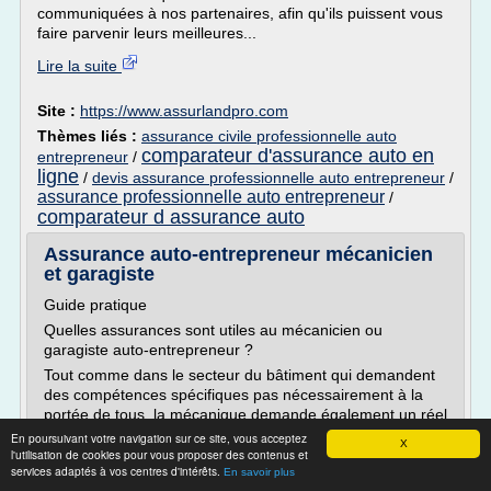
communiquées à nos partenaires, afin qu'ils puissent vous
faire parvenir leurs meilleures...
Lire la suite
Site :
https://www.assurlandpro.com
Thèmes liés :
assurance civile professionnelle auto
comparateur d'assurance auto en
entrepreneur
/
ligne
/
devis assurance professionnelle auto entrepreneur
/
assurance professionnelle auto entrepreneur
/
comparateur d assurance auto
Assurance auto-entrepreneur mécanicien
et garagiste
Guide pratique
Quelles assurances sont utiles au mécanicien ou
garagiste auto-entrepreneur ?
Tout comme dans le secteur du bâtiment qui demandent
des compétences spécifiques pas nécessairement à la
portée de tous, la mécanique demande également un réel
savoir-faire.
En poursuivant votre navigation sur ce site, vous acceptez
X
l'utilisation de cookies pour vous proposer des contenus et
De nombreux professionnels de la mécanique, salariés
services adaptés à vos centres d'intérêts.
En savoir plus
d'un garage automobile par exemple, souhaitent se