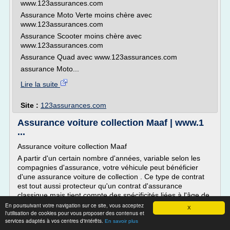
www.123assurances.com
Assurance Moto Verte moins chère avec
www.123assurances.com
Assurance Scooter moins chère avec
www.123assurances.com
Assurance Quad avec www.123assurances.com
assurance Moto...
Lire la suite
Site :
123assurances.com
Assurance voiture collection Maaf | www.1
...
Assurance voiture collection Maaf
A partir d'un certain nombre d'années, variable selon les
compagnies d'assurance, votre véhicule peut bénéficier
d'une assurance voiture de collection . Ce type de contrat
est tout aussi protecteur qu'un contrat d'assurance
classique mais tient compte des spécificités liées à l'âge de
votre voiture en vous proposant un tarif bien souvent plus
En poursuivant votre navigation sur ce site, vous acceptez
X
l'utilisation de cookies pour vous proposer des contenus et
avantageux....
services adaptés à vos centres d'intérêts.
En savoir plus
Lire la suite