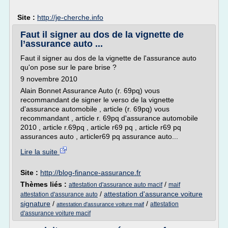
Site :
http://je-cherche.info
Faut il signer au dos de la vignette de
l’assurance auto ...
Faut il signer au dos de la vignette de l'assurance auto
qu'on pose sur le pare brise ?
9 novembre 2010
Alain Bonnet Assurance Auto (r. 69pq) vous
recommandant de signer le verso de la vignette
d'assurance automobile , article (r. 69pq) vous
recommandant , article r. 69pq d'assurance automobile
2010 , article r.69pq , article r69 pq , article r69 pq
assurances auto , articler69 pq assurance auto...
Lire la suite
Site :
http://blog-finance-assurance.fr
Thèmes liés :
/
attestation d'assurance auto macif
maif
/
attestation d'assurance voiture
attestation d'assurance auto
signature
/
/
attestation
attestation d'assurance voiture maif
d'assurance voiture macif