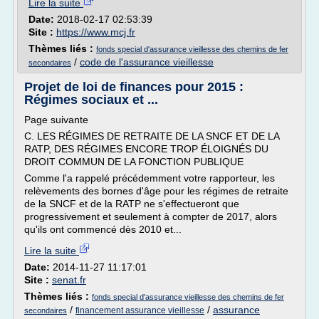
Lire la suite
Date:
2018-02-17 02:53:39
Site :
https://www.mcj.fr
Thèmes liés :
fonds special d'assurance vieillesse des chemins de fer
/
code de l'assurance vieillesse
secondaires
Projet de loi de finances pour 2015 :
Régimes sociaux et ...
Page suivante
C. LES RÉGIMES DE RETRAITE DE LA SNCF ET DE LA
RATP, DES RÉGIMES ENCORE TROP ÉLOIGNÉS DU
DROIT COMMUN DE LA FONCTION PUBLIQUE
Comme l'a rappelé précédemment votre rapporteur, les
relèvements des bornes d'âge pour les régimes de retraite
de la SNCF et de la RATP ne s'effectueront que
progressivement et seulement à compter de 2017, alors
qu'ils ont commencé dès 2010 et...
Lire la suite
Date:
2014-11-27 11:17:01
Site :
senat.fr
Thèmes liés :
fonds special d'assurance vieillesse des chemins de fer
/
/
assurance
financement assurance vieillesse
secondaires