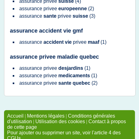
assurance privee
suisse
(4)
assurance privee
europeenne
(2)
assurance
sante
privee
suisse
(3)
assurance accident vie gmf
assurance
accident vie
privee
maaf
(1)
assurance privee maladie quebec
assurance privee
desjardins
(1)
assurance privee
medicaments
(1)
assurance privee
sante quebec
(2)
Accueil
|
Mentions légales
|
Conditions générales
d'utilisation
|
Utilisation des cookies
|
Contact à propos
de cette page
Pour ajouter ou supprimer un site, voir l'article 4 des
CGUs