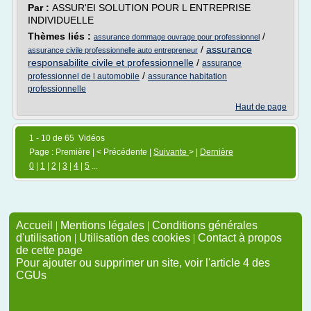
Par :
ASSUR'EI SOLUTION POUR L ENTREPRISE
INDIVIDUELLE
Thèmes liés :
/
assurance dommage ouvrage pour professionnel
/
assurance
assurance civile professionnelle auto entrepreneur
responsabilite civile et professionnelle
/
assurance
/
professionnel de l automobile
assurance habitation
professionnelle
Haut de page
1 - 10 de 65 Vidéos
Page : Première | < Précédente |
Suivante
> |
Dernière
0
|
1
|
2
|
3
|
4
|
5
...
Accueil
|
Mentions légales
|
Conditions générales
d'utilisation
|
Utilisation des cookies
|
Contact à propos
de cette page
Pour ajouter ou supprimer un site, voir l'article 4 des
CGUs