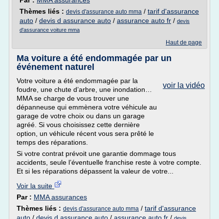
Par :
MMA assurances
Thèmes liés :
/
tarif d'assurance
devis d'assurance auto mma
auto
/
devis d assurance auto
/
assurance auto fr
/
devis
d'assurance voiture mma
Haut de page
Ma voiture a été endommagée par un
événement naturel
Votre voiture a été endommagée par la
voir la vidéo
foudre, une chute d’arbre, une inondation…
MMA se charge de vous trouver une
dépanneuse qui emmènera votre véhicule au
garage de votre choix ou dans un garage
agréé. Si vous choisissez cette dernière
option, un véhicule récent vous sera prêté le
temps des réparations.
Si votre contrat prévoit une garantie dommage tous
accidents, seule l’éventuelle franchise reste à votre compte.
Et si les réparations dépassent la valeur de votre...
Voir la suite
Par :
MMA assurances
Thèmes liés :
/
tarif d'assurance
devis d'assurance auto mma
auto
/
devis d assurance auto
/
assurance auto fr
/
devis