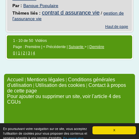
Par :
Banque Populaire
contrat d assurance vie
Thèmes liés :
/
gestion de
l'assurance vie
Haut de page
1 - 10 de 50 Vidéos
Page : Première | < Précédente |
Suivante
> |
Dernière
0
|
1
|
2
|
3
|
4
Accueil
|
Mentions légales
|
Conditions générales
d'utilisation
|
Utilisation des cookies
|
Contact à propos
de cette page
Pour ajouter ou supprimer un site, voir l'article 4 des
CGUs
En poursuivant votre navigation sur ce site, vous acceptez
X
l'utilisation de cookies pour vous proposer des contenus et
services adaptés à vos centres d'intérêts.
En savoir plus