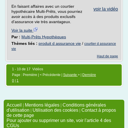
En faisant affaires avec un courtier
voir la vidéo
hypothécaire Multi-Prêts, vous pourriez
avoir accès à des produits exclusifs
d'assurance vie très avantageux.
Voir la suite
Par :
Multi-Prêts Hypothèques
Thèmes liés :
produit d assurance vie
/
courtier d assurance
vie
Haut de page
1 - 10 de 17 Vidéos
Page : Première | < Précédente |
Suivante
> |
Dernière
0
|
1
Accueil
|
Mentions légales
|
Conditions générales
d'utilisation
|
Utilisation des cookies
|
Contact à propos
de cette page
Pour ajouter ou supprimer un site, voir l'article 4 des
CGUs