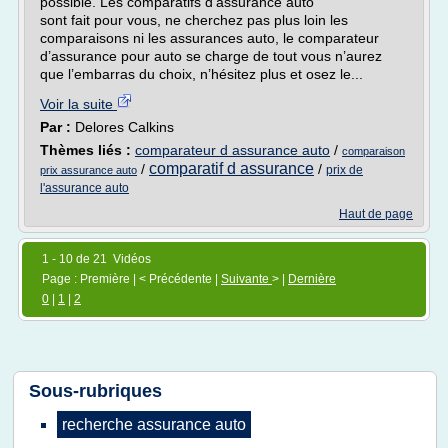
possible. Les comparatifs d’assurance auto
sont fait pour vous, ne cherchez pas plus loin les
comparaisons ni les assurances auto, le comparateur
d’assurance pour auto se charge de tout vous n’aurez
que l’embarras du choix, n’hésitez plus et osez le...
Voir la suite
Par :
Delores Calkins
Thèmes liés :
comparateur d assurance auto
/
comparaison
comparatif d assurance
/
/
prix de
prix assurance auto
l'assurance auto
Haut de page
1 - 10 de 21 Vidéos
Page : Première | < Précédente |
Suivante
> |
Dernière
0
|
1
|
2
Sous-rubriques
recherche assurance auto