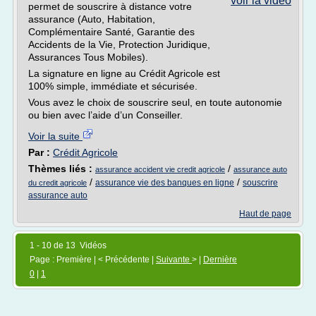
voir la vidéo
permet de souscrire à distance votre
assurance (Auto, Habitation,
Complémentaire Santé, Garantie des
Accidents de la Vie, Protection Juridique,
Assurances Tous Mobiles).
La signature en ligne au Crédit Agricole est
100% simple, immédiate et sécurisée.
Vous avez le choix de souscrire seul, en toute autonomie
ou bien avec l’aide d’un Conseiller.
Voir la suite
Par :
Crédit Agricole
Thèmes liés :
/
assurance accident vie credit agricole
assurance auto
/
/
assurance vie des banques en ligne
souscrire
du credit agricole
assurance auto
Haut de page
1 - 10 de 13 Vidéos
Page : Première | < Précédente |
Suivante
> |
Dernière
0
|
1