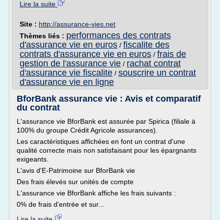
Lire la suite
Site :
http://assurance-vies.net
performances des contrats
Thèmes liés :
d'assurance vie en euros
fiscalite des
/
contrats d'assurance vie en euros
frais de
/
gestion de l'assurance vie
rachat contrat
/
d'assurance vie fiscalite
souscrire un contrat
/
d'assurance vie en ligne
BforBank assurance vie : Avis et comparatif
du contrat
L'assurance vie BforBank est assurée par Spirica (filiale à
100% du groupe Crédit Agricole assurances).
Les caractéristiques affichées en font un contrat d'une
qualité correcte mais non satisfaisant pour les épargnants
exigeants.
L'avis d'E-Patrimoine sur BforBank vie
Des frais élevés sur unités de compte
L'assurance vie BforBank affiche les frais suivants :
0% de frais d'entrée et sur...
Lire la suite