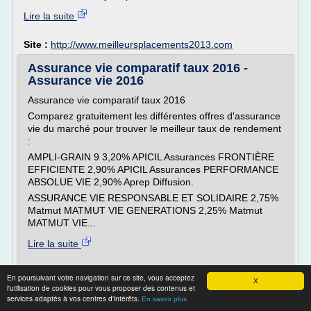
Lire la suite
Site :
http://www.meilleursplacements2013.com
Assurance vie comparatif taux 2016 -
Assurance vie 2016
Assurance vie comparatif taux 2016
Comparez gratuitement les différentes offres d'assurance
vie du marché pour trouver le meilleur taux de rendement
:
AMPLI-GRAIN 9 3,20% APICIL Assurances FRONTIÈRE
EFFICIENTE 2,90% APICIL Assurances PERFORMANCE
ABSOLUE VIE 2,90% Aprep Diffusion.
ASSURANCE VIE RESPONSABLE ET SOLIDAIRE 2,75%
Matmut MATMUT VIE GENERATIONS 2,25% Matmut
MATMUT VIE...
Lire la suite
Site :
http://www.assurance-vie-2016.fr
En poursuivant votre navigation sur ce site, vous acceptez
X
l'utilisation de cookies pour vous proposer des contenus et
Comparatif assurance vie : le meilleur des
services adaptés à vos centres d'intérêts.
En savoir plus
offres de 2017