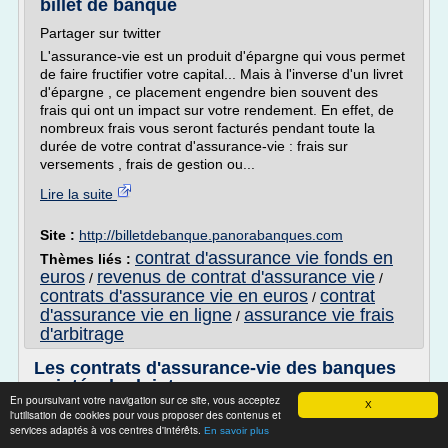
billet de banque
Partager sur twitter
L'assurance-vie est un produit d'épargne qui vous permet
de faire fructifier votre capital... Mais à l'inverse d'un livret
d'épargne , ce placement engendre bien souvent des
frais qui ont un impact sur votre rendement. En effet, de
nombreux frais vous seront facturés pendant toute la
durée de votre contrat d'assurance-vie : frais sur
versements , frais de gestion ou...
Lire la suite
Site :
http://billetdebanque.panorabanques.com
contrat d'assurance vie fonds en
Thèmes liés :
euros
revenus de contrat d'assurance vie
/
/
contrats d'assurance vie en euros
contrat
/
d'assurance vie en ligne
assurance vie frais
/
d'arbitrage
Les contrats d'assurance-vie des banques
pointés du doigt
En poursuivant votre navigation sur ce site, vous acceptez
X
L'association de consommateurs CLCV a réalisé un
l'utilisation de cookies pour vous proposer des contenus et
services adaptés à vos centres d'intérêts.
comparatif entre les différents acteurs de l'assurance-vie, et
En savoir plus