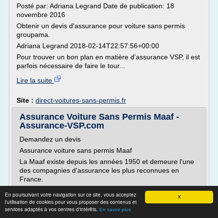
Posté par: Adriana Legrand Date de publication: 18
novembre 2016
Obtenir un devis d'assurance pour voiture sans permis
groupama.
Adriana Legrand 2018-02-14T22:57:56+00:00
Pour trouver un bon plan en matière d'assurance VSP, il est
parfois nécessaire de faire le tour...
Lire la suite
Site :
direct-voitures-sans-permis.fr
Assurance Voiture Sans Permis Maaf -
Assurance-VSP.com
Demandez un devis
Assurance voiture sans permis Maaf
La Maaf existe depuis les années 1950 et demeure l'une
des compagnies d'assurance les plus reconnues en
France.
Au cours des années, la Maaf a continuellement cherché
En poursuivant votre navigation sur ce site, vous acceptez
X
à diversifier ses activités et dispose à ce jour une vaste
l'utilisation de cookies pour vous proposer des contenus et
gamme de produits d'assurances : santé, habitation, deux
services adaptés à vos centres d'intérêts.
En savoir plus
roues, auto, voiturette...