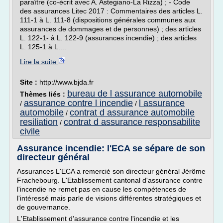
paraître (co-écrit avec A. Astegiano-La Rizza) ; - Code
des assurances Litec 2017 : Commentaires des articles L.
111-1 à L. 111-8 (dispositions générales communes aux
assurances de dommages et de personnes) ; des articles
L. 122-1- à L. 122-9 (assurances incendie) ; des articles
L. 125-1 à L....
Lire la suite
Site :
http://www.bjda.fr
bureau de l assurance automobile
Thèmes liés :
assurance contre l incendie
l assurance
/
/
automobile
contrat d assurance automobile
/
resiliation
contrat d assurance responsabilite
/
civile
Assurance incendie: l'ECA se sépare de son
directeur général
Assurances L'ECA a remercié son directeur général Jérôme
Frachebourg. L'Etablissement cantonal d'assurance contre
l'incendie ne remet pas en cause les compétences de
l'intéressé mais parle de visions différentes stratégiques et
de gouvernance.
L'Etablissement d'assurance contre l'incendie et les