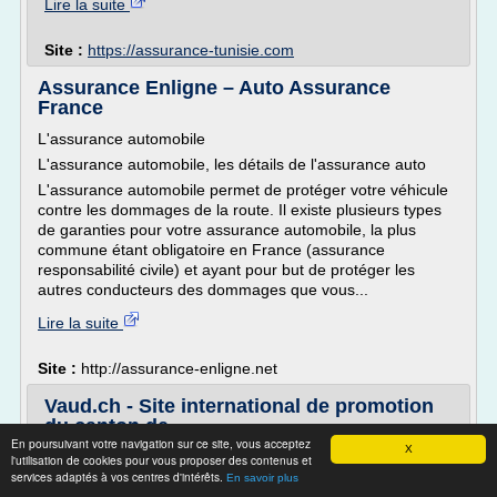
Lire la suite
Site :
https://assurance-tunisie.com
Assurance Enligne – Auto Assurance
France
L'assurance automobile
L'assurance automobile, les détails de l'assurance auto
L'assurance automobile permet de protéger votre véhicule
contre les dommages de la route. Il existe plusieurs types
de garanties pour votre assurance automobile, la plus
commune étant obligatoire en France (assurance
responsabilité civile) et ayant pour but de protéger les
autres conducteurs des dommages que vous...
Lire la suite
Site :
http://assurance-enligne.net
Vaud.ch - Site international de promotion
du canton de ...
En poursuivant votre navigation sur ce site, vous acceptez
X
Assurances obligatoires - Description
l'utilisation de cookies pour vous proposer des contenus et
services adaptés à vos centres d'intérêts.
En savoir plus
Assurance maladie de base