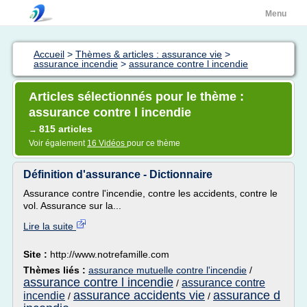
Menu
Accueil
>
Thèmes & articles : assurance vie
>
assurance incendie
>
assurance contre l incendie
Articles sélectionnés pour le thème :
assurance contre l incendie
815 articles
→
Voir également
16 Vidéos
pour ce thème
Définition d'assurance - Dictionnaire
Assurance contre l'incendie, contre les accidents, contre le
vol. Assurance sur la...
Lire la suite
Site :
http://www.notrefamille.com
Thèmes liés :
assurance mutuelle contre l'incendie
/
assurance contre l incendie
assurance contre
/
assurance accidents vie
assurance d
incendie
/
/