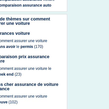
omparaison assurance auto
 de thèmes sur
comment
er une voiture
rances voiture
omment assurer
une
voiture
ans avoir
le
permis
(170)
araison prix assurance
ure
omment assurer
une
voiture
le
eek end
(23)
s cher assurance de voiture
rance
omment assurer
une
voiture
euve
(102)