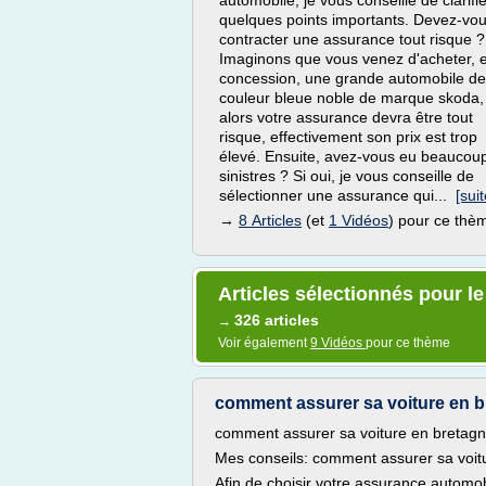
automobile, je vous conseille de clarifie
quelques points importants. Devez-vo
contracter une assurance tout risque ?
Imaginons que vous venez d'acheter, 
concession, une grande automobile de
couleur bleue noble de marque skoda,
alors votre assurance devra être tout
risque, effectivement son prix est trop
élevé. Ensuite, avez-vous eu beaucou
sinistres ? Si oui, je vous conseille de
sélectionner une assurance qui...
[suit
→
8 Articles
(et
1 Vidéos
) pour ce thè
Articles sélectionnés pour l
326 articles
→
Voir également
9 Vidéos
pour ce thème
comment assurer sa voiture en 
comment assurer sa voiture en bretag
Mes conseils: comment assurer sa voit
Afin de choisir votre assurance automobi