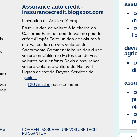
assu
Assurance auto credit -
inssurancecredit.blogspot.com
c
d
Inscription à : Articles (Atom)
Faire un don de voiture à la charité en
c
Californie Faire un don de voiture pour le
l'
is
crédit d'impôt Faire un don de voitures à
ma Faites don de vos voitures de
devi
Sacramento Comment faire un don d'une
s
agri
voiture en Californie Faites don de vos
voitures pour enfants Devis d'assurance
r
c
voiture Colorado Culture du Nunavut
d
Lignes de fret de Dayton Services de...
une
[suite...]
assu
vra
→
120 Articles
pour ce thème
trop
c
p
i
(4
c
p
E »
COMMENT ASSURER UNE VOITURE TROP
PUISSANTE »