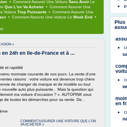
sion
•
Comment Assurer
Une
Voiture
Sans Avoir
Le
c
ure
Que L'on Va Acheter
•
Comment Assurer
Une
ne
Voiture
Trop Puissante
•
Comment Assurer
Une
teur
•
Comment Assurer
Une
Voiture
Le
Week End
•
Plus
assur
me
assu
ASION »
c
en 24h en Ile-de-France et à ...
s
comp
té et rapidité
voit
devenu monnaie courante de nos jours. La vente d'une
érentes raisons : votre voiture est devenue trop chère
c
 l'envie de changer de marque et de modèle ou tout
w
ouvelle auto plus puissante... Mais la question qui
plement ma voiture d'occasion ? ». AUTOPINK vous
moin
ge de toutes les démarches pour sa vente. De...
en f
thème
c
n
COMMENT ASSURER UNE VOITURE QUE L'ON
VA ACHETER »