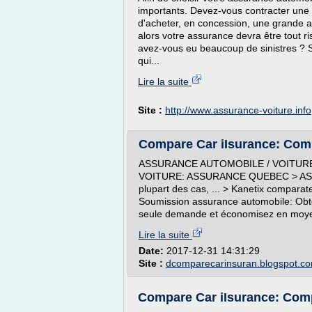
importants. Devez-vous contracter une
d'acheter, en concession, une grande 
alors votre assurance devra être tout ri
avez-vous eu beaucoup de sinistres ? S
qui...
Lire la suite
Site :
http://www.assurance-voiture.info
Compare Car iIsurance: Com
ASSURANCE AUTOMOBILE / VOITUR
VOITURE: ASSURANCE QUEBEC > ASSU
plupart des cas, ... > Kanetix comparat
Soumission assurance automobile: Obt
seule demande et économisez en moyen
Lire la suite
Date:
2017-12-31 14:31:29
Site :
dcomparecarinsuran.blogspot.c
Compare Car iIsurance: Comp