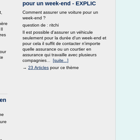
pour un week-end - EXPLIC
t,
Comment assurer une voiture pour un
week-end ?
hère
question de : ritchi
Il
Il est possible d'assurer un véhicule
fres
seulement pour la durée d'un week-end et
pour cela il suffit de contacter n'importe
quelle assurance ou un courtier en
pour
assurance qui travaille avec plusieurs
te
compagnies...
[suite...]
→
23 Articles
pour ce thème
 en
ne
ture