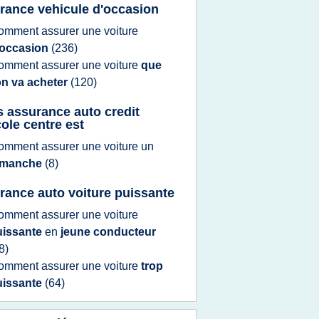
rance vehicule d'occasion
omment assurer
une
voiture
'occasion
(236)
omment assurer
une
voiture
que
on va acheter
(120)
s assurance auto credit
cole centre est
omment assurer
une
voiture
un
imanche
(8)
rance auto voiture puissante
omment assurer
une
voiture
uissante
en
jeune conducteur
8)
omment assurer
une
voiture
trop
uissante
(64)