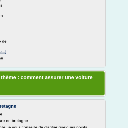
r
us
en
p de
e...]
me
e thème : comment assurer une voiture
bretagne
ne
ure en bretagne
le, je vous conseille de clarifier quelques points