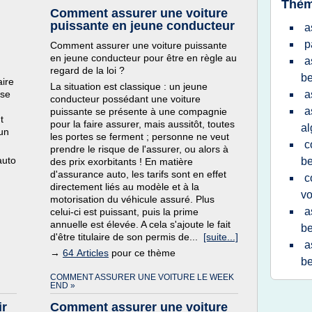
Thèm
Comment assurer une voiture
puissante en jeune conducteur
a
p
Comment assurer une voiture puissante
en jeune conducteur pour être en règle au
a
regard de la loi ?
be
aire
La situation est classique : un jeune
 se
a
conducteur possédant une voiture
a
puissante se présente à une compagnie
t
pour la faire assurer, mais aussitôt, toutes
al
un
les portes se ferment ; personne ne veut
c
prendre le risque de l'assurer, ou alors à
auto
be
des prix exorbitants ! En matière
d'assurance auto, les tarifs sont en effet
c
directement liés au modèle et à la
vo
motorisation du véhicule assuré. Plus
a
celui-ci est puissant, puis la prime
annuelle est élevée. A cela s'ajoute le fait
be
d'être titulaire de son permis de...
[suite...]
a
→
64 Articles
pour ce thème
be
COMMENT ASSURER UNE VOITURE LE WEEK
END »
ir
Comment assurer une voiture