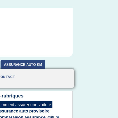
ASSURANCE AUTO KM
CONTACT
-rubriques
omment assurer
une
voiture
ssurance auto provisoire
omparaison assurance
voiture