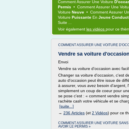
Comment Assurer
Une
Voiture
D'occa
Permis
•
Comment Assurer
Une
Voit
Voiture
Neuve
•
Comment Assurer
U
Voiture
Puissante
En
Jeune Conduc
Suite ...
Voir également
les vidéos
pour ce thè
COMMENT ASSURER UNE VOITURE D'OCC
Vendre sa voiture d'occasion 
Envoi
Vendre sa voiture d'occasion avec facili
Changer sa voiture d'occasion, c'est 
auto d'occasion peut être issue de diff
à assurer, vous avez besoin d'argent,
simplement un coup de coeur pour une n
se pose c'est : « comment vendre sim
rachète cash votre véhicule et se char
[suite...]
→
236 Articles
(et
2 Vidéos
) pour ce 
COMMENT ASSURER UNE VOITURE SANS
AVOIR LE PERMIS »