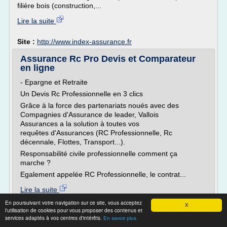
filière bois (construction,...
Lire la suite
Site :
http://www.index-assurance.fr
Assurance Rc Pro Devis et Comparateur
en ligne
- Epargne et Retraite
Un Devis Rc Professionnelle en 3 clics
Grâce à la force des partenariats noués avec des
Compagnies d'Assurance de leader, Vallois
Assurances a la solution à toutes vos
requêtes d'Assurances (RC Professionnelle, Rc
décennale, Flottes, Transport...).
Responsabilité civile professionnelle comment ça
marche ?
Egalement appelée RC Professionnelle, le contrat...
Lire la suite
En poursuivant votre navigation sur ce site, vous acceptez
X
l'utilisation de cookies pour vous proposer des contenus et
Site :
https://rc-pro-assurance.fr
services adaptés à vos centres d'intérêts.
En savoir plus