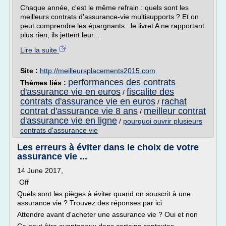
Chaque année, c'est le même refrain : quels sont les
meilleurs contrats d'assurance-vie multisupports ? Et on
peut comprendre les épargnants : le livret A ne rapportant
plus rien, ils jettent leur...
Lire la suite
Site :
http://meilleursplacements2015.com
performances des contrats
Thèmes liés :
d'assurance vie en euros
fiscalite des
/
contrats d'assurance vie en euros
rachat
/
contrat d'assurance vie 8 ans
meilleur contrat
/
d'assurance vie en ligne
/
pourquoi ouvrir plusieurs
contrats d'assurance vie
Les erreurs à éviter dans le choix de votre
assurance vie ...
14 June 2017,
Off
Quels sont les pièges à éviter quand on souscrit à une
assurance vie ? Trouvez des réponses par ici.
Attendre avant d'acheter une assurance vie ? Oui et non