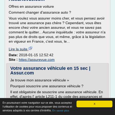
Offres en assurance voiture
Comment changer d'assurance auto ?
Vous voulez vous assurer moins cher, et vous pensez avoir
trouvé une assurance pas chère ? Cependant, vous êtes
encore chez votre ancien assureur, et vous ne savez pas
comment le quitter... Aucune inquiétude : votre assureur n'a
pas plus de droits que vous, et même, grâce à la législation
en vigueur en France, c'est vous, le...
Lire la suite
Date:
2018-01-15 12:52:42
Site :
https://assurevue.com
Votre assurance véhicule en 15 sec |
Assur.com
Je trouve mon assurance véhicule »
Pourquoi souscrire une assurance véhicule ?
Il est obligatoire de souscrire une assurance véhicule. En
effet, d'après l' article L211-1 du code des assurances et
L324-1 du code de la route , la conduite sans assurance
En poursuivant votre navigation sur ce site, vous acceptez
X
est considérée comme un délit et peut être lourdement
l'utilisation de cookies pour vous proposer des contenus et
services adaptés à vos centres d'intérêts.
sanctionnée au pénal, notamment en cas d' accident
En savoir plus