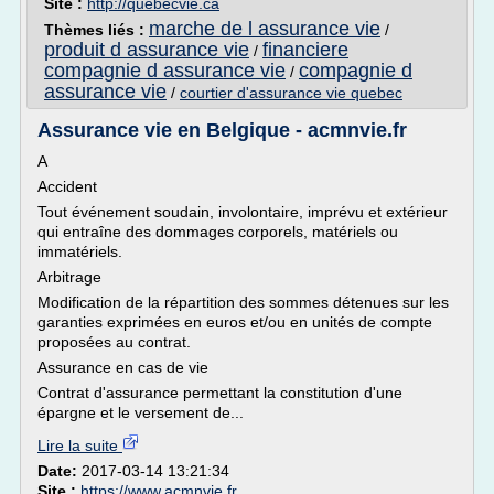
Site :
http://quebecvie.ca
marche de l assurance vie
Thèmes liés :
/
produit d assurance vie
financiere
/
compagnie d assurance vie
compagnie d
/
assurance vie
/
courtier d'assurance vie quebec
Assurance vie en Belgique - acmnvie.fr
A
Accident
Tout événement soudain, involontaire, imprévu et extérieur
qui entraîne des dommages corporels, matériels ou
immatériels.
Arbitrage
Modification de la répartition des sommes détenues sur les
garanties exprimées en euros et/ou en unités de compte
proposées au contrat.
Assurance en cas de vie
Contrat d'assurance permettant la constitution d'une
épargne et le versement de...
Lire la suite
Date:
2017-03-14 13:21:34
Site :
https://www.acmnvie.fr