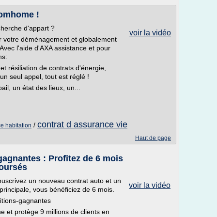
Somhome !
echerche d'appart ?
voir la vidéo
 pour votre déménagement et globalement
 Avec l'aide d'AXA assistance et pour
ns:
et résiliation de contrats d'énergie,
n seul appel, tout est réglé !
il, un état des lieux, un...
contrat d assurance vie
/
ce habitation
Haut de page
gagnantes : Profitez de 6 mois
boursés
souscrivez un nouveau contrat auto et un
voir la vidéo
principale, vous bénéficiez de 6 mois.
itions-gagnantes
et protège 9 millions de clients en