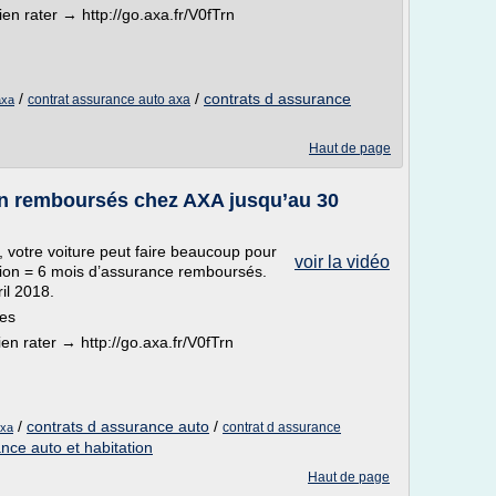
en rater → http://go.axa.fr/V0fTrn
/
/
contrats d assurance
contrat assurance auto axa
axa
Haut de page
on remboursés chez AXA jusqu’au 30
 votre voiture peut faire beaucoup pour
voir la vidéo
ation = 6 mois d’assurance remboursés.
il 2018.
tes
n rater → http://go.axa.fr/V0fTrn
/
contrats d assurance auto
/
contrat d assurance
axa
nce auto et habitation
Haut de page