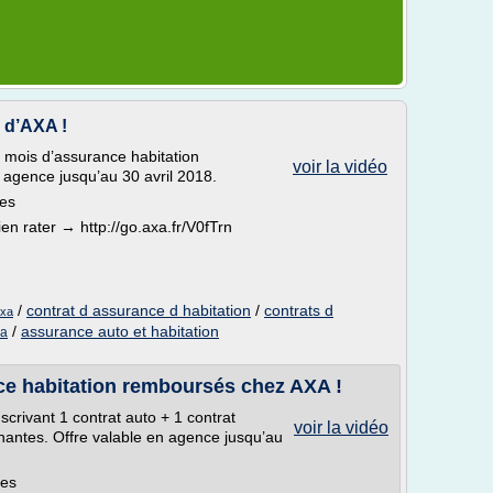
 d’AXA !
6 mois d’assurance habitation
voir la vidéo
agence jusqu’au 30 avril 2018.
tes
n rater → http://go.axa.fr/V0fTrn
/
contrat d assurance d habitation
/
contrats d
axa
/
assurance auto et habitation
xa
ce habitation remboursés chez AXA !
rivant 1 contrat auto + 1 contrat
voir la vidéo
nantes. Offre valable en agence jusqu’au
tes