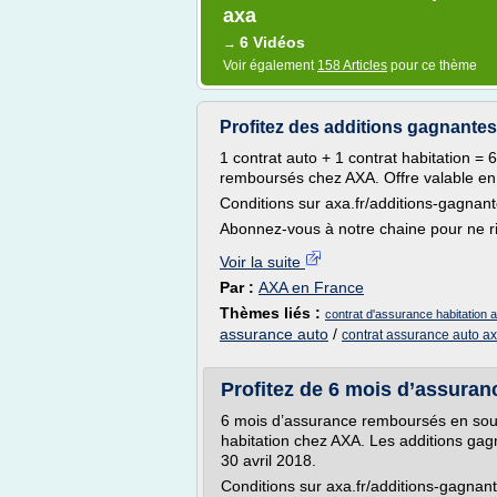
axa
6 Vidéos
→
Voir également
158 Articles
pour ce thème
Profitez des additions gagnantes
1 contrat auto + 1 contrat habitation = 
remboursés chez AXA. Offre valable en 
Conditions sur axa.fr/additions-gagnan
Abonnez-vous à notre chaine pour ne rie
Voir la suite
Par :
AXA en France
Thèmes liés :
contrat d'assurance habitation 
assurance auto
/
contrat assurance auto a
Profitez de 6 mois d’assuran
6 mois d’assurance remboursés en sousc
habitation chez AXA. Les additions gag
30 avril 2018.
Conditions sur axa.fr/additions-gagnan