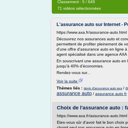
Classement : 5 / 649
71 vidéos sélectionnées
L'assurance auto sur Internet - P
https://www.axa.fr/assurance-auto.html
Découvrez nos assurances auto et condui
permettent de profiter pleinement de vot
d'une offre d'assurance auto en ligne à l
agent spécialisé dans une agence AXA 
En souscrivant une assurance auto en l
jusqu'à 40% d'économies.
Rendez-vous sur...
Voir la suite
Thèmes liés :
/
d
devis d'assurance auto axa
assurance auto
/
assurance auto fr
Choix de l'assurance auto : fa
https://www.axa.fr/assurance-auto.html
Etes-vous sûr d'avoir fait le bon choi
choisit seul son assurance auto en lign