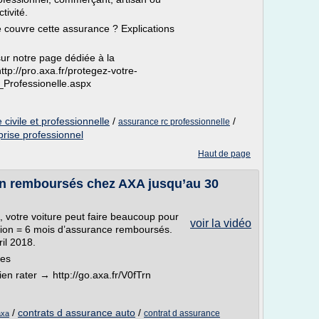
tivité.
 couvre cette assurance ? Explications
sur notre page dédiée à la
ttp://pro.axa.fr/protegez-votre-
_Professionelle.aspx
civile et professionnelle
/
/
assurance rc professionnelle
rise professionnel
Haut de page
on remboursés chez AXA jusqu’au 30
 votre voiture peut faire beaucoup pour
voir la vidéo
ation = 6 mois d’assurance remboursés.
il 2018.
tes
en rater → http://go.axa.fr/V0fTrn
/
contrats d assurance auto
/
contrat d assurance
axa