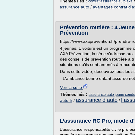
Thèmes liés :
contrat assurance auto axa
assurance auto
/
avantages contrat d'a
Prévention routière : 4 Jeune
Prévention
https://www.axaprevention.fr/prendre-r
4 jeunes, 1 voiture est un programme c
AXA Prévention, la série s'adresse aux
des conseils de prévention routière à 
situations qu'ils sont amenés à rencont
Dans cette vidéo, découvrez tous les sec
- L'ambiance bonne enfant assurée nota
Voir la suite
Thèmes liés :
assurance auto jeune condu
assurance d auto
l ass
auto fr
/
/
L’assurance RC Pro, mode d
L’assurance responsabilité civile profes
première assurance que souscrit un Pr