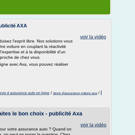
ublicité AXA
voir la vidéo
sez l'esprit libre. Nos solutions vous
re voiture en couplant la réactivité
'expertise et à la disponibilité d'un
proche de chez vous.
igne avec Axa, vous pouvez réaliser
l
/
/
evis d assurance auto en ligne
devis d'assurance voiture axa
ites le bon choix - publicité Axa
voir la vidéo
x pour votre assurance auto ? Quand on
e, on peut se poser la question. Chez