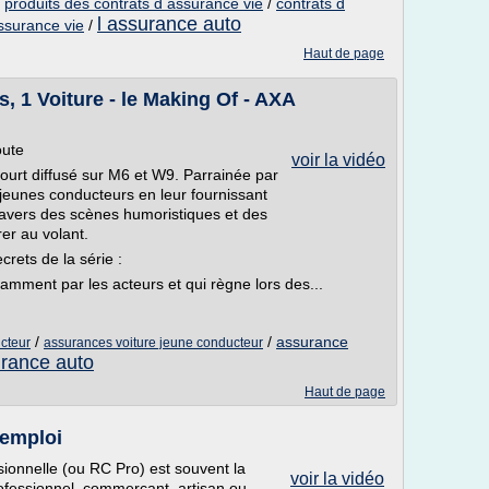
/
produits des contrats d assurance vie
/
contrats d
l assurance auto
ssurance vie
/
Haut de page
s, 1 Voiture - le Making Of - AXA
oute
voir la vidéo
ourt diffusé sur M6 et W9. Parrainée par
 jeunes conducteurs en leur fournissant
travers des scènes humoristiques et des
rer au volant.
rets de la série :
mment par les acteurs et qui règne lors des...
/
/
assurance
cteur
assurances voiture jeune conducteur
urance auto
Haut de page
’emploi
sionnelle (ou RC Pro) est souvent la
voir la vidéo
ofessionnel, commerçant, artisan ou