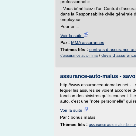
professionnel ».
- Vous bénéficiez d’un Contrat d’assur
dans la Responsabilité civile générale d
employeur.
Pour en...
Voir la suite
Par :
MMA assurances
Thèmes liés :
contrats d assurance au
/
devis d assurance
d'assurance auto mma
assurance-auto-malus - savoi
http://www.assuranceautomalus.net - L
lequel les assurés se voient accorder 
fonction des sinistres qu'ils causent. Il
auto, c'est une "note personnelle" qui re
Voir la suite
Par :
bonus malus
Thèmes liés :
assurance auto malus bonu