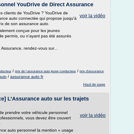
sonnel YouDrive de Direct Assurance
s clients de YouDrive ? YouDrive de
voir la vidéo
ance auto connectée qui propose jusqu'à
rix de son assurance auto.
ialement conçue pour les jeunes
e permis, ou n'ayant pas été assurés
t Assurance, rendez-vous sur...
/
/
nducteur
prix de l assurance auto jeune conducteur
prix d'assurance
/
assurance auto fr
auto
Haut de page
e] L’Assurance auto sur les trajets
e de prendre votre véhicule personnel
voir la vidéo
rofessionnels, vous devez être couvert
:
ance auto personnel la mention « usage