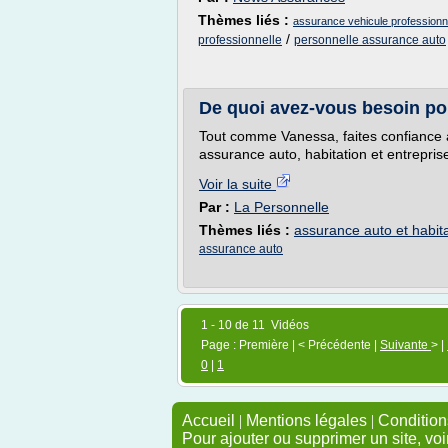
Thèmes liés :
assurance vehicule professionn
/
professionnelle
personnelle assurance auto
De quoi avez-vous besoin po
Tout comme Vanessa, faites confiance 
assurance auto, habitation et entrepris
Voir la suite
Par :
La Personnelle
Thèmes liés :
assurance auto et habit
assurance auto
1 - 10 de 11 Vidéos
Page : Première | < Précédente |
Suivante
> |
0
|
1
Accueil
|
Mentions légales
|
Conditions
Pour ajouter ou supprimer un site, voi