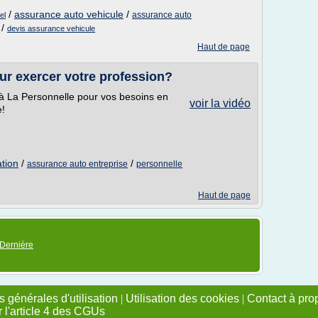
/
assurance auto vehicule
/
assurance auto
el
/
devis assurance vehicule
Haut de page
ur exercer votre profession?
à La Personnelle pour vos besoins en
voir la vidéo
e!
ation
/
/
assurance auto entreprise
personnelle
Haut de page
Dernière
 générales d'utilisation
|
Utilisation des cookies
|
Contact à pro
r l'article 4 des CGUs