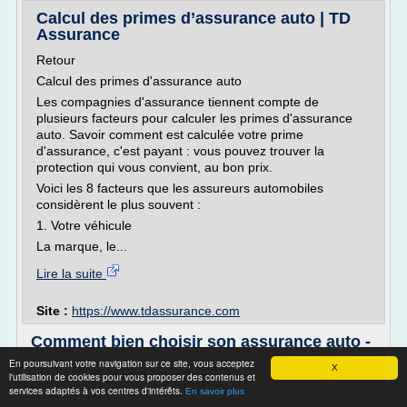
Calcul des primes d’assurance auto | TD
Assurance
Retour
Calcul des primes d'assurance auto
Les compagnies d'assurance tiennent compte de
plusieurs facteurs pour calculer les primes d'assurance
auto. Savoir comment est calculée votre prime
d'assurance, c'est payant : vous pouvez trouver la
protection qui vous convient, au bon prix.
Voici les 8 facteurs que les assureurs automobiles
considèrent le plus souvent :
1. Votre véhicule
La marque, le...
Lire la suite
Site :
https://www.tdassurance.com
Comment bien choisir son assurance auto -
assurevue.com
En poursuivant votre navigation sur ce site, vous acceptez
X
l'utilisation de cookies pour vous proposer des contenus et
La responsabilité civile obligatoire
services adaptés à vos centres d'intérêts.
En savoir plus
Définition