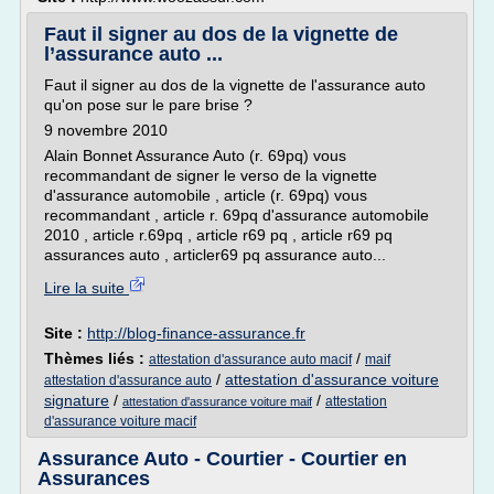
Faut il signer au dos de la vignette de
l’assurance auto ...
Faut il signer au dos de la vignette de l'assurance auto
qu'on pose sur le pare brise ?
9 novembre 2010
Alain Bonnet Assurance Auto (r. 69pq) vous
recommandant de signer le verso de la vignette
d'assurance automobile , article (r. 69pq) vous
recommandant , article r. 69pq d'assurance automobile
2010 , article r.69pq , article r69 pq , article r69 pq
assurances auto , articler69 pq assurance auto...
Lire la suite
Site :
http://blog-finance-assurance.fr
Thèmes liés :
/
attestation d'assurance auto macif
maif
/
attestation d'assurance voiture
attestation d'assurance auto
signature
/
/
attestation
attestation d'assurance voiture maif
d'assurance voiture macif
Assurance Auto - Courtier - Courtier en
Assurances