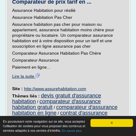
Comparateur de prix tarif en ...
Assurance Habitation pour résilié
Assurance Habitation Pas Cher
Assurance habitation pas cher pour maison ou
appartement, assurance habitation moins chère pour
propriétaire ou locataire. Un comparateur assurance
habitation est à votre disposition pour un tarif et une
souscription en ligne assurance pas cher
Comparateur Assurance Habitation Pas Chère
Comparateur Assurance
Paiement en ligne...
Lire la suite
Site :
http://www.assurehabitation.com
devis gratuit d'assurance
Thèmes liés :
habitation
comparateur d'assurance
/
habitation gratuit
comparateur d'assurance
/
habitation en ligne
contrat d'assurance
/
habitation pas cher
resiliation contrat
/
En poursuivant votre navigation sur ce site, vous acceptez
X
d'assurance habitation
l'utilisation de cookies pour vous proposer des contenus et
services adaptés à vos centres d'intérêts.
En savoir plus
Assurance Auto au Tiers - 11-euros.com