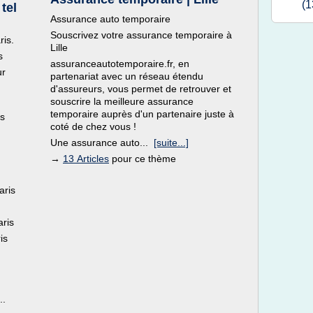
(1
tel
Assurance auto temporaire
Souscrivez votre assurance temporaire à
ris.
Lille
s
assuranceautotemporaire.fr, en
ur
partenariat avec un réseau étendu
d'assureurs, vous permet de retrouver et
souscrire la meilleure assurance
temporaire auprès d'un partenaire juste à
es
coté de chez vous !
Une assurance auto...
[suite...]
→
13 Articles
pour ce thème
aris
aris
is
..