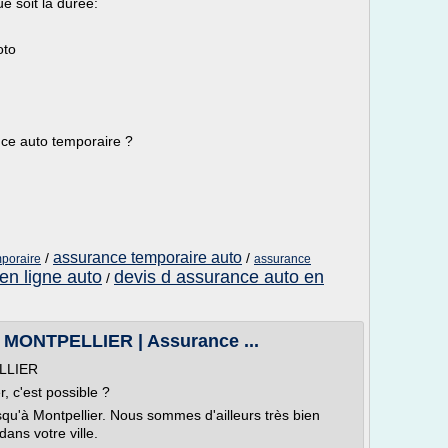
e soit la durée:
oto
nce auto temporaire ?
assurance temporaire auto
/
/
mporaire
assurance
en ligne auto
devis d assurance auto en
/
à MONTPELLIER | Assurance ...
ELLIER
, c'est possible ?
squ'à Montpellier. Nous sommes d'ailleurs très bien
ans votre ville.