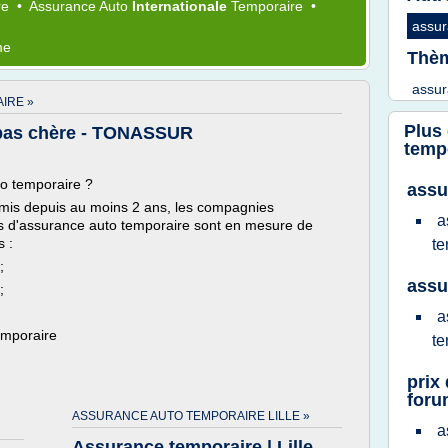
re
•
Assurance Auto
Internationale
Temporaire
•
assur
me
Thèm
assur
IRE »
Plus
 pas chère - TONASSUR
temp
o temporaire ?
assu
ermis depuis au moins 2 ans, les compagnies
a
ts d'assurance auto temporaire sont en mesure de
 :
te
;
assu
;
a
emporaire
te
prix
foru
ASSURANCE AUTO TEMPORAIRE LILLE »
a
Assurance temporaire | Lille