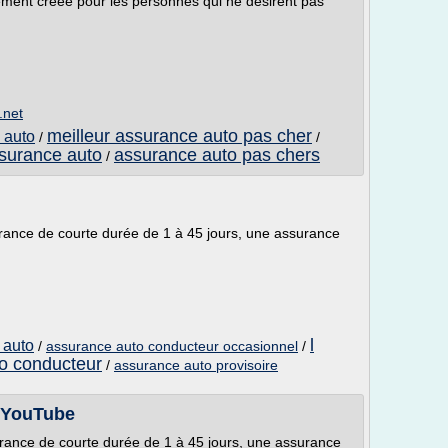
ement créee pour les personnes qui ne désirent pas
.net
meilleur assurance auto pas cher
 auto
/
/
ssurance auto
assurance auto pas chers
/
rance de courte durée de 1 à 45 jours, une assurance
l
 auto
/
assurance auto conducteur occasionnel
/
o conducteur
/
assurance auto provisoire
- YouTube
rance de courte durée de 1 à 45 jours, une assurance