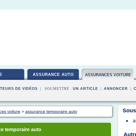
E
ASSURANCE AUTO
ASSURANCES VOITURE
TEURS DE VIDÉOS
| SOUMETTRE :
UN ARTICLE
|
ANNONCER
|
Sous
ces voiture
>
assurance temporaire auto
a
e temporaire auto
Autr