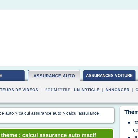
E
ASSURANCES VOITURE
ASSURANCE AUTO
TEURS DE VIDÉOS
| SOUMETTRE :
UN ARTICLE
|
ANNONCER
|
Thèm
ce auto
>
calcul assurance auto
>
calcul assurance
t
co
e thème : calcul assurance auto macif
a