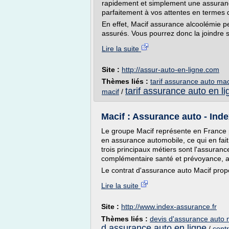
rapidement et simplement une assuranc
parfaitement à vos attentes en termes de
En effet, Macif assurance alcoolémie pe
assurés. Vous pourrez donc la joindre s
Lire la suite
Site :
http://assur-auto-en-ligne.com
Thèmes liés :
tarif assurance auto mac
tarif assurance auto en li
macif
/
Macif : Assurance auto - Ind
Le groupe Macif représente en France pl
en assurance automobile, ce qui en fai
trois principaux métiers sont l'assuranc
complémentaire santé et prévoyance, ain
Le contrat d'assurance auto Macif prop
Lire la suite
Site :
http://www.index-assurance.fr
Thèmes liés :
devis d'assurance auto 
d assurance auto en ligne
/
cont