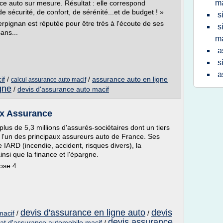
m
e auto sur mesure. Résultat : elle correspond
 sécurité, de confort, de sérénité...et de budget ! »
s
rpignan est réputée pour être très à l'écoute de ses
s
ans...
ma
a
s
a
if
/
/
assurance auto en ligne
calcul assurance auto macif
gne
/
devis d'assurance auto macif
ex Assurance
us de 5,3 millions d'assurés-sociétaires dont un tiers
t l'un des principaux assureurs auto de France. Ses
e IARD (incendie, accident, risques divers), la
si que la finance et l'épargne.
ose 4...
devis d'assurance en ligne auto
devis
macif
/
/
devis assurance
rat d'assurance automobile macif
/