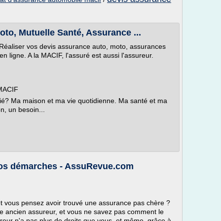
to, Mutuelle Santé, Assurance ...
 Réaliser vos devis assurance auto, moto, assurances
en ligne. A la MACIF, l'assuré est aussi l'assureur.
 MACIF
lié? Ma maison et ma vie quotidienne. Ma santé et ma
, un besoin...
vos démarches - AssuRevue.com
et vous pensez avoir trouvé une assurance pas chère ?
e ancien assureur, et vous ne savez pas comment le
sureur n'a pas plus de droits que vous, et même, grâce à