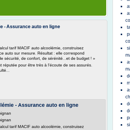
a
a
co
ie - Assurance auto en ligne
t
p
co
lcul tarif MACIF auto alcoolémie, construisez
s
e auto sur mesure. Résultat : elle correspond
ma
 sécurité, de confort, de sérénité...et de budget ! »
a
t réputée pour être très à l'écoute de ses assurés.
ma
lté...
d
m
a
ch
d
olémie - Assurance auto en ligne
d
pignan
p
pignan
s
alcul tarif MACIF auto alcoolémie, construisez