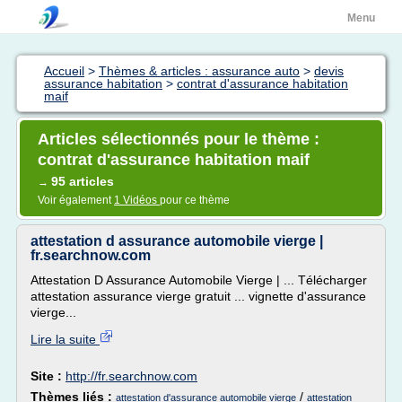
Menu
Accueil
>
Thèmes & articles : assurance auto
>
devis
assurance habitation
>
contrat d'assurance habitation
maif
Articles sélectionnés pour le thème :
contrat d'assurance habitation maif
95 articles
→
Voir également
1 Vidéos
pour ce thème
attestation d assurance automobile vierge |
fr.searchnow.com
Attestation D Assurance Automobile Vierge | ... Télécharger
attestation assurance vierge gratuit ... vignette d'assurance
vierge...
Lire la suite
Site :
http://fr.searchnow.com
Thèmes liés :
/
attestation d'assurance automobile vierge
attestation