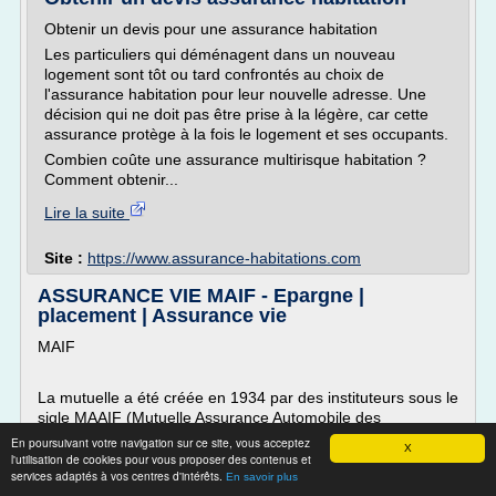
Obtenir un devis pour une assurance habitation
Les particuliers qui déménagent dans un nouveau
logement sont tôt ou tard confrontés au choix de
l'assurance habitation pour leur nouvelle adresse. Une
décision qui ne doit pas être prise à la légère, car cette
assurance protège à la fois le logement et ses occupants.
Combien coûte une assurance multirisque habitation ?
Comment obtenir...
Lire la suite
Site :
https://www.assurance-habitations.com
ASSURANCE VIE MAIF - Epargne |
placement | Assurance vie
MAIF
La mutuelle a été créée en 1934 par des instituteurs sous le
sigle MAAIF (Mutuelle Assurance Automobile des
Instituteurs de France). Son siège social a été basé à Niort
En poursuivant votre navigation sur ce site, vous acceptez
X
(Deux-Sèvres) dès 1935.
l'utilisation de cookies pour vous proposer des contenus et
services adaptés à vos centres d'intérêts.
En savoir plus