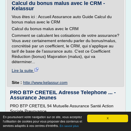
Calcul du bonus malus avec le CRM -
Kelassur
Vous êtes ici : Accueil Assurance auto Guide Calcul du
bonus malus avec le CRM
Calcul du bonus malus avec le CRM
Comment se calculent les cotisations de votre assurance?
Vous avez certainement entendu parler du bonus/malus,
concrétisé par un coefficient, le CRM, qui s'applique au
tarif de base de l'assurance auto. C'est ce Coefficient
Réduction (bonus) Majoration (malus), qui va
déterminer...
Lire la suite
Site :
http://www.kelassur.com
PRO BTP CRETEIL Adresse Telephone ... -
Assurance Jeunes
PRO BTP CRETEIL 94 Mutuelle Assurance Santé Action
Sociale Prevoyance
En poursuivant votre navigation sur ce site, vous acceptez
Assurance jeunes vous conseille pour trouver le meilleur
X
l'utilisation de cookies pour vous proposer des contenus et
contrat assurance auto, Mutuelle complémentaire Santé ou
services adaptés à vos centres d'intérêts.
En savoir plus
assurance Habitation. La consultation de ce site spécialiste