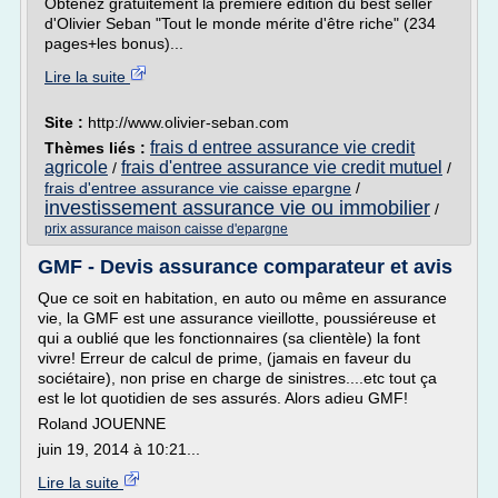
Obtenez gratuitement la première édition du best seller
d'Olivier Seban "Tout le monde mérite d'être riche" (234
pages+les bonus)...
Lire la suite
Site :
http://www.olivier-seban.com
frais d entree assurance vie credit
Thèmes liés :
agricole
frais d'entree assurance vie credit mutuel
/
/
frais d'entree assurance vie caisse epargne
/
investissement assurance vie ou immobilier
/
prix assurance maison caisse d'epargne
GMF - Devis assurance comparateur et avis
Que ce soit en habitation, en auto ou même en assurance
vie, la GMF est une assurance vieillotte, poussiéreuse et
qui a oublié que les fonctionnaires (sa clientèle) la font
vivre! Erreur de calcul de prime, (jamais en faveur du
sociétaire), non prise en charge de sinistres....etc tout ça
est le lot quotidien de ses assurés. Alors adieu GMF!
Roland JOUENNE
juin 19, 2014 à 10:21...
Lire la suite